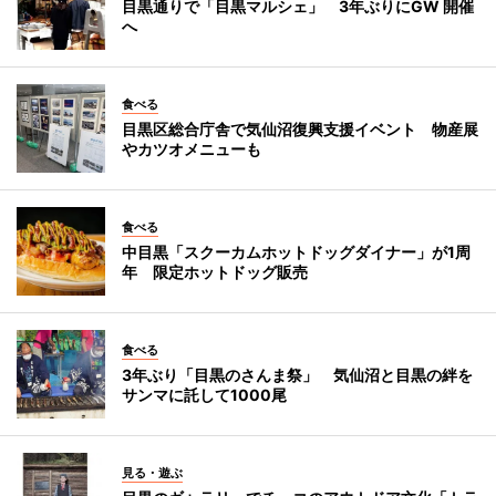
目黒通りで「目黒マルシェ」 3年ぶりにGW 開催
へ
食べる
目黒区総合庁舎で気仙沼復興支援イベント 物産展
やカツオメニューも
食べる
中目黒「スクーカムホットドッグダイナー」が1周
年 限定ホットドッグ販売
食べる
3年ぶり「目黒のさんま祭」 気仙沼と目黒の絆を
サンマに託して1000尾
見る・遊ぶ