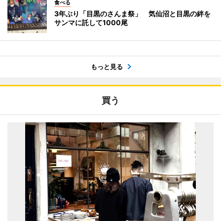
食べる
3年ぶり「目黒のさんま祭」 気仙沼と目黒の絆を
サンマに託して1000尾
もっと見る
買う