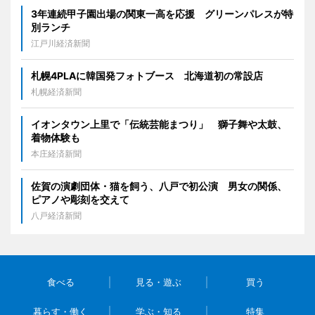
3年連続甲子園出場の関東一高を応援 グリーンパレスが特
別ランチ
江戸川経済新聞
札幌4PLAに韓国発フォトブース 北海道初の常設店
札幌経済新聞
イオンタウン上里で「伝統芸能まつり」 獅子舞や太鼓、
着物体験も
本庄経済新聞
佐賀の演劇団体・猫を飼う、八戸で初公演 男女の関係、
ピアノや彫刻を交えて
八戸経済新聞
食べる
見る・遊ぶ
買う
暮らす・働く
学ぶ・知る
特集