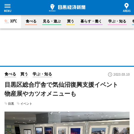
33°C
食べる
見る・遊ぶ
買う
暮らす・働く
学ぶ・知る
食べる
買う
学ぶ・知る
2023.03.10
目黒区総合庁舎で気仙沼復興支援イベント
物産展やカツオメニューも
目黒
イベント