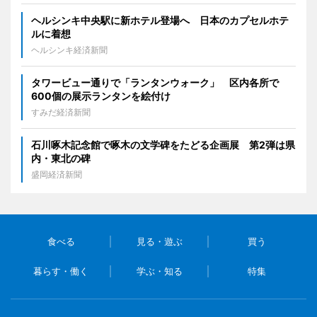
ヘルシンキ中央駅に新ホテル登場へ 日本のカプセルホテ
ルに着想
ヘルシンキ経済新聞
タワービュー通りで「ランタンウォーク」 区内各所で
600個の展示ランタンを絵付け
すみだ経済新聞
石川啄木記念館で啄木の文学碑をたどる企画展 第2弾は県
内・東北の碑
盛岡経済新聞
食べる
見る・遊ぶ
買う
暮らす・働く
学ぶ・知る
特集