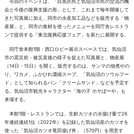
今回のイベントは、「目黒区民と気仙沼市民の交流の機
会と今後の復興支援の形」として、これまで毎年開催して
きた写真展に加え、同市の水産加工品などを販売する「物
産展」と、同市の食材を使ったメニューを同庁舎レストラ
ンで提供する「東北復興応援フェア」を新たに展開する。
同庁舎本館1階・西口ロビー展示スペースでは、気仙沼
市の震災前・被災直後の様子を捉えた写真展と、物産展
（14日・15日）を開く。販売するのは、サンマの佃煮やの
り、ワカメ、ふかひれ濃縮スープ、「気仙沼のソウルフー
ド」として知られるパン「クリームサンド」などを予定す
る。気仙沼市観光キャラクター「海の子 ホヤぼーや」も
来場する。
本館1階・レストランでは、生鮮カツオの水揚げ量で26
年連続連続1位（2022年）を記録した気仙沼産のカツオを
使った「気仙沼カツオ竜田揚げ丼」（570円）を用意す