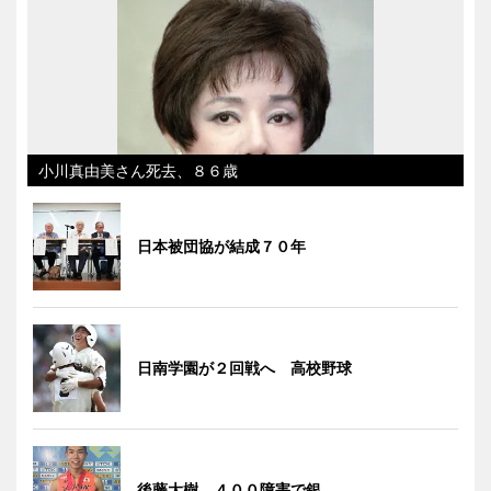
小川真由美さん死去、８６歳
日本被団協が結成７０年
日南学園が２回戦へ 高校野球
後藤大樹、４００障害で銀