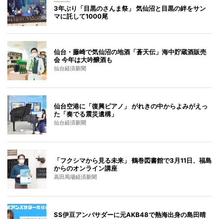
3年ぶり「目黒のさんま祭」 気仙沼と目黒の絆をサン
マに託して1000尾
仙台・藤崎で気仙沼の地酒「蒼天伝」海中貯蔵酒販売
会 今年は大吟醸酒も
仙台経済新聞
仙台空港に「復興ピアノ」 がれきの中からよみがえっ
た「奏でる震災遺構」
仙台経済新聞
「フクシマから見る未来」 鶴巻図書館で3月11日、福島
からのオンライン講座
高田馬場経済新聞
SS伊豆アンバサダーに元AKB48で熱海出身の島田晴