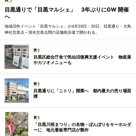
目黒通りで「目黒マルシェ」 3年ぶりにGW 開催
へ
地域活性イベント「目黒マルシェ」が4月29日・30日、目黒通り・大鳥
神社交差点～清水交差点間の店舗前歩道で開かれる。
買う
目黒区総合庁舎で気仙沼復興支援イベント 物産展
やカツオメニューも
買う
目黒通りに「ニトリ」開業へ 都内最大の売り場面
積
買う
「目黒川桜まつり」の名物・ぼんぼりをキーホルダ
ーに 地元看板専門店が製作