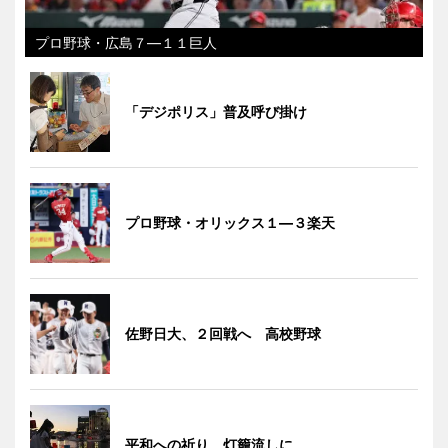
プロ野球・広島７―１１巨人
「デジポリス」普及呼び掛け
プロ野球・オリックス１―３楽天
佐野日大、２回戦へ 高校野球
平和への祈り、灯籠流しに