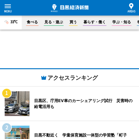
33°C
食べる
見る・遊ぶ
買う
暮らす・働く
学ぶ・知る
アクセスランキング
目黒区、庁用EV車のカーシェアリング試行 災害時の
給電活用も
目黒不動近く 学童保育施設一体型の学習塾「町子