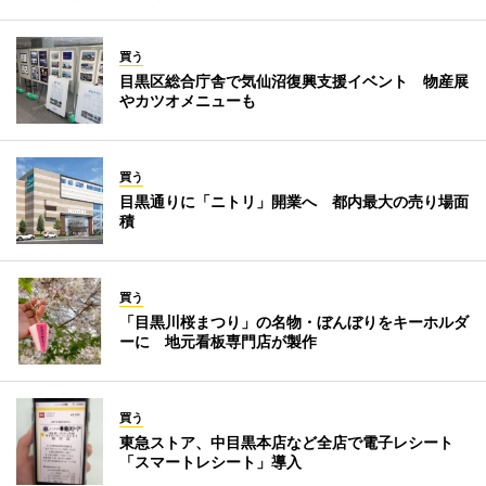
買う
目黒区総合庁舎で気仙沼復興支援イベント 物産展
やカツオメニューも
買う
目黒通りに「ニトリ」開業へ 都内最大の売り場面
積
買う
「目黒川桜まつり」の名物・ぼんぼりをキーホルダ
ーに 地元看板専門店が製作
買う
東急ストア、中目黒本店など全店で電子レシート
「スマートレシート」導入