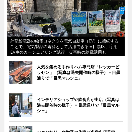
外部給電器の給電コネクタを電気自動車（EV）に接続する
ことで、電気製品の電源として活用できる＝目黒区、庁用
EV車のカーシェアリング試行 災害時の給電活用も
人気を集める手作りハム専門店「レッカービ
ッセン 」（写真は過去開催時の様子）＝目黒
通りで「目黒マルシェ」
インテリアショップや飲食店が出店（写真は
過去開催時の様子）＝目黒通りで「目黒マル
シェ」