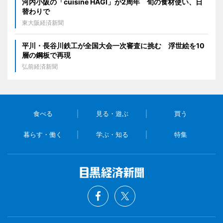
河内小阪の「cuisine HAGI」が2周年 旬の食材使い、日
替わりで
東大阪経済新聞
平川・長谷川鉄工が全国大会一次審査に挑む 浮世絵を10
層の鋼板で再現
弘前経済新聞
食べる
見る・遊ぶ
買う
暮らす・働く
学ぶ・知る
特集