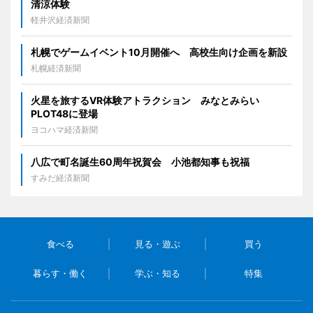
清涼体験
軽井沢経済新聞
札幌でゲームイベント10月開催へ 高校生向け企画を新設
札幌経済新聞
火星を旅するVR体験アトラクション みなとみらい
PLOT48に登場
ヨコハマ経済新聞
八広で町名誕生60周年祝賀会 小池都知事も祝福
すみだ経済新聞
食べる
見る・遊ぶ
買う
暮らす・働く
学ぶ・知る
特集