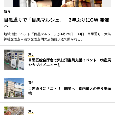
買う
目黒通りで「目黒マルシェ」 3年ぶりにGW 開催
へ
地域活性イベント「目黒マルシェ」が4月29日・30日、目黒通り・大鳥
神社交差点～清水交差点間の店舗前歩道で開かれる。
買う
目黒区総合庁舎で気仙沼復興支援イベント 物産展
やカツオメニューも
買う
目黒通りに「ニトリ」開業へ 都内最大の売り場面
積
買う