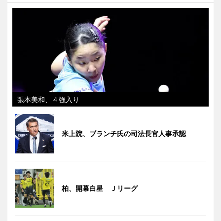
張本美和、４強入り
米上院、ブランチ氏の司法長官人事承認
柏、開幕白星 Ｊリーグ