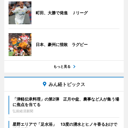
町田、大勝で発進 Ｊリーグ
日本、豪州に惜敗 ラグビー
もっと見る
みん経トピックス
「津軽伝承料理」の第2弾 正月や盆、農事など人が集う場
に焦点を当てる
弘前経済新聞
星野エリアで「足水浴」 13度の湧水とヒノキ香るおけで