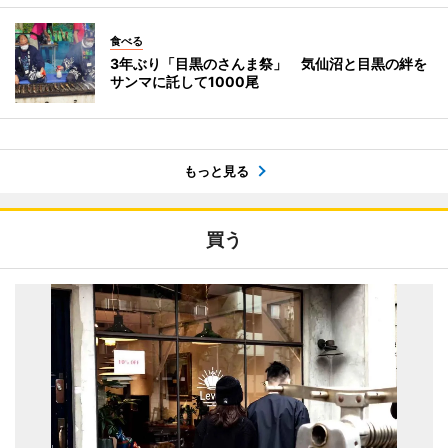
食べる
3年ぶり「目黒のさんま祭」 気仙沼と目黒の絆を
サンマに託して1000尾
もっと見る
買う