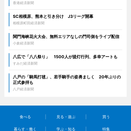
香港経済新聞
SC相模原、熊本と引き分け J3リーグ開幕
相模原町田経済新聞
関門海峡花火大会、無料エリアなしの門司側をライブ配信
小倉経済新聞
八広で「八八祭り」 1500人が提灯行列、多幸アートも
すみだ経済新聞
八戸の「騎馬打毬」、若手騎手の姿勇ましく 20年ぶりの
正式参拝も
八戸経済新聞
食べる
見る・遊ぶ
買う
暮らす・働く
学ぶ・知る
特集