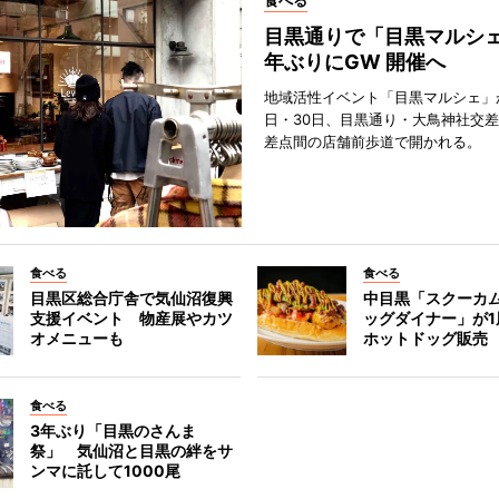
食べる
目黒通りで「目黒マルシェ
年ぶりにGW 開催へ
地域活性イベント「目黒マルシェ」が
日・30日、目黒通り・大鳥神社交
差点間の店舗前歩道で開かれる。
食べる
食べる
目黒区総合庁舎で気仙沼復興
中目黒「スクーカ
支援イベント 物産展やカツ
ッグダイナー」が1
オメニューも
ホットドッグ販売
食べる
3年ぶり「目黒のさんま
祭」 気仙沼と目黒の絆をサ
ンマに託して1000尾