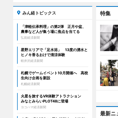
みん経トピックス
特集
「津軽伝承料理」の第2弾 正月や盆、
農事など人が集う場に焦点を当てる
弘前経済新聞
星野エリアで「足水浴」 13度の湧水と
ヒノキ香るおけで清涼体験
軽井沢経済新聞
札幌でゲームイベント10月開催へ 高校
生向け企画を新設
札幌経済新聞
火星を旅するVR体験アトラクション
みなとみらいPLOT48に登場
ヨコハマ経済新聞
最新ニ