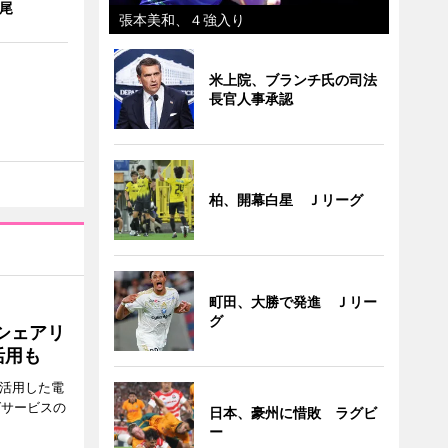
0尾
張本美和、４強入り
米上院、ブランチ氏の司法
長官人事承認
柏、開幕白星 Ｊリーグ
町田、大勝で発進 Ｊリー
グ
シェアリ
活用も
を活用した電
グサービスの
日本、豪州に惜敗 ラグビ
ー