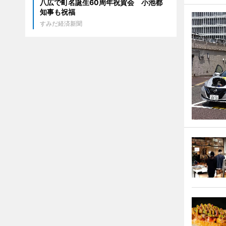
八広で町名誕生60周年祝賀会 小池都
知事も祝福
すみだ経済新聞