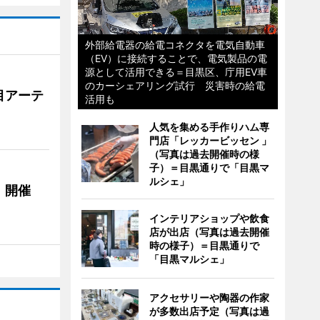
外部給電器の給電コネクタを電気自動車
（EV）に接続することで、電気製品の電
源として活用できる＝目黒区、庁用EV車
のカーシェアリング試行 災害時の給電
目アーテ
活用も
人気を集める手作りハム専
門店「レッカービッセン 」
（写真は過去開催時の様
子）＝目黒通りで「目黒マ
ルシェ」
」開催
インテリアショップや飲食
店が出店（写真は過去開催
時の様子）＝目黒通りで
「目黒マルシェ」
アクセサリーや陶器の作家
が多数出店予定（写真は過