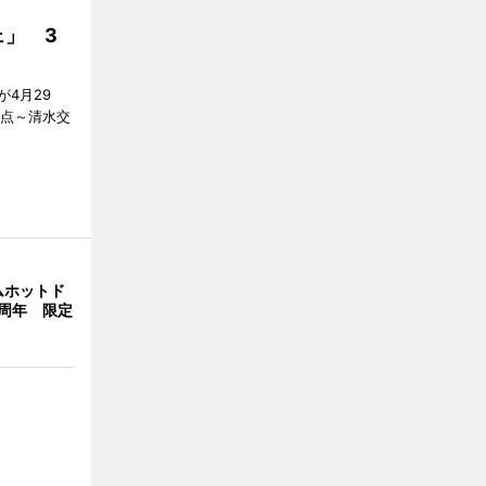
」 3
4月29
差点～清水交
ムホットド
周年 限定