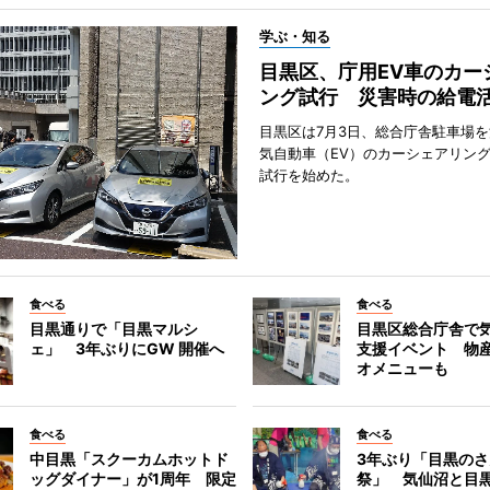
学ぶ・知る
目黒区、庁用EV車のカー
ング試行 災害時の給電
目黒区は7月3日、総合庁舎駐車場
気自動車（EV）のカーシェアリン
試行を始めた。
食べる
食べる
目黒通りで「目黒マルシ
目黒区総合庁舎で
ェ」 3年ぶりにGW 開催へ
支援イベント 物
オメニューも
食べる
食べる
中目黒「スクーカムホットド
3年ぶり「目黒の
ッグダイナー」が1周年 限定
祭」 気仙沼と目