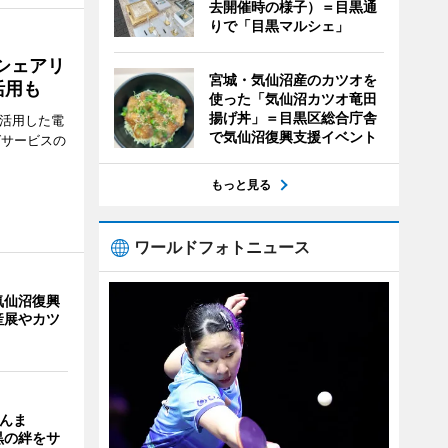
去開催時の様子）＝目黒通
りで「目黒マルシェ」
シェアリ
宮城・気仙沼産のカツオを
活用も
使った「気仙沼カツオ竜田
揚げ丼」＝目黒区総合庁舎
を活用した電
で気仙沼復興支援イベント
グサービスの
もっと見る
ワールドフォトニュース
気仙沼復興
産展やカツ
さんま
黒の絆をサ