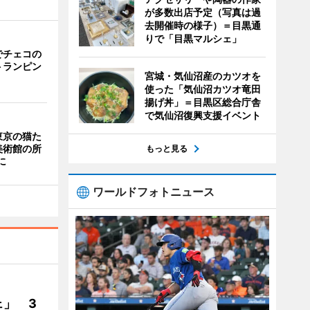
が多数出店予定（写真は過
去開催時の様子）＝目黒通
りで「目黒マルシェ」
でチェコの
トランピン
宮城・気仙沼産のカツオを
使った「気仙沼カツオ竜田
揚げ丼」＝目黒区総合庁舎
で気仙沼復興支援イベント
東京の猫た
美術館の所
もっと見る
に
ワールドフォトニュース
」 3