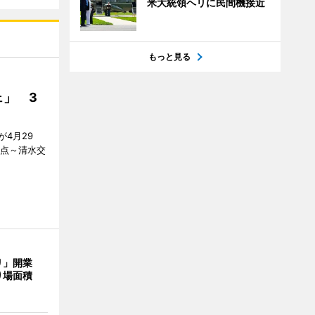
米大統領ヘリに民間機接近
もっと見る
」 3
4月29
差点～清水交
リ」開業
り場面積