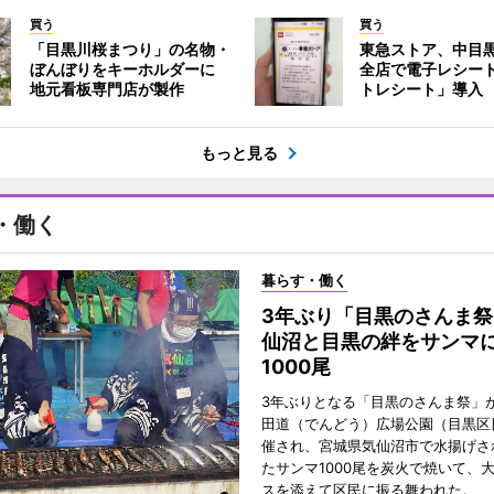
買う
買う
「目黒川桜まつり」の名物・
東急ストア、中目
ぼんぼりをキーホルダーに
全店で電子レシー
地元看板専門店が製作
トレシート」導入
もっと見る
・働く
暮らす・働く
3年ぶり「目黒のさんま祭
仙沼と目黒の絆をサンマ
1000尾
3年ぶりとなる「目黒のさんま祭」が
田道（でんどう）広場公園（目黒区
催され、宮城県気仙沼市で水揚げさ
たサンマ1000尾を炭火で焼いて、
スを添えて区民に振る舞われた。