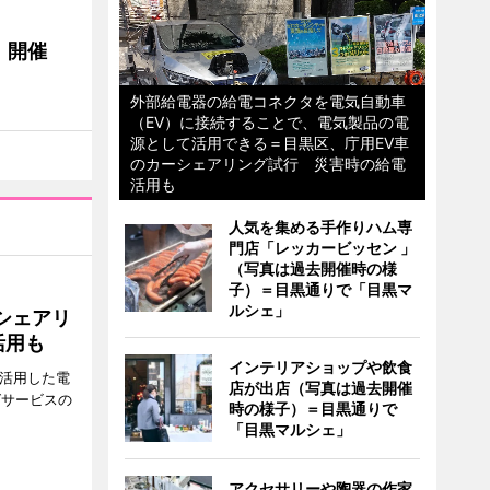
」開催
外部給電器の給電コネクタを電気自動車
（EV）に接続することで、電気製品の電
源として活用できる＝目黒区、庁用EV車
のカーシェアリング試行 災害時の給電
活用も
人気を集める手作りハム専
門店「レッカービッセン 」
（写真は過去開催時の様
子）＝目黒通りで「目黒マ
ルシェ」
シェアリ
活用も
インテリアショップや飲食
を活用した電
店が出店（写真は過去開催
グサービスの
時の様子）＝目黒通りで
「目黒マルシェ」
アクセサリーや陶器の作家