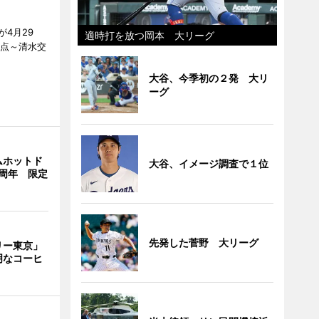
4月29
適時打を放つ岡本 大リーグ
差点～清水交
大谷、今季初の２発 大リ
ーグ
ムホットド
大谷、イメージ調査で１位
周年 限定
先発した菅野 大リーグ
リー東京」
明なコーヒ