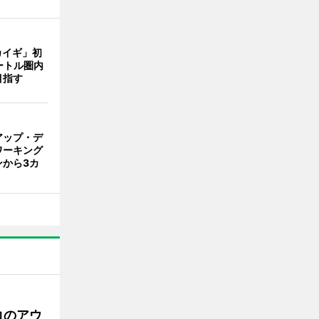
カイギ」初
ートル圏内
目指す
アップ・デ
ワーキング
ンから3カ
コのアウ