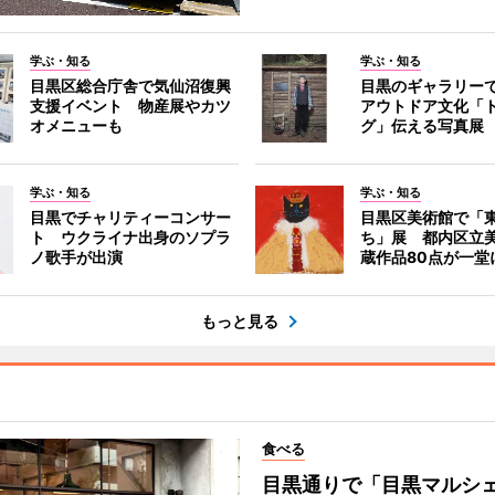
学ぶ・知る
学ぶ・知る
目黒区総合庁舎で気仙沼復興
目黒のギャラリー
支援イベント 物産展やカツ
アウトドア文化「
オメニューも
グ」伝える写真展
学ぶ・知る
学ぶ・知る
目黒でチャリティーコンサー
目黒区美術館で「
ト ウクライナ出身のソプラ
ち」展 都内区立
ノ歌手が出演
蔵作品80点が一堂
もっと見る
食べる
目黒通りで「目黒マルシェ