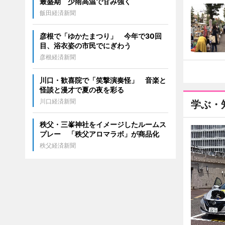
最盛期 少雨高温で甘み強く
飯田経済新聞
彦根で「ゆかたまつり」 今年で30回
目、浴衣姿の市民でにぎわう
彦根経済新聞
川口・歓喜院で「笑撃演奏怪」 音楽と
怪談と漫才で夏の夜を彩る
川口経済新聞
学ぶ・
秩父・三峯神社をイメージしたルームス
プレー 「秩父アロマラボ」が商品化
秩父経済新聞