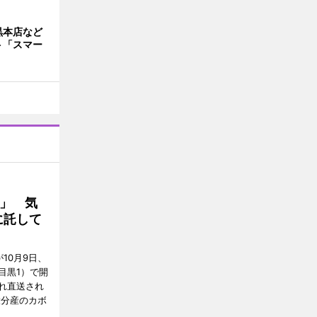
黒本店など
ト「スマー
」 気
に託して
10月9日、
目黒1）で開
れ直送され
大分産のカボ