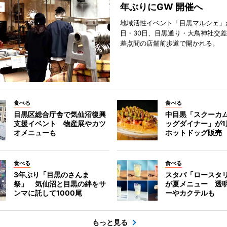
年ぶりにGW 開催へ
地域活性イベント「目黒マルシェ」が
日・30日、目黒通り・大鳥神社交
差点間の店舗前歩道で開かれる。
食べる
食べる
目黒区総合庁舎で気仙沼復興
中目黒「スクーカ
支援イベント 物産展やカツ
ッグダイナー」が1
オメニューも
ホットドッグ販売
食べる
食べる
3年ぶり「目黒のさんま
スタバ「ロースタ
祭」 気仙沼と目黒の絆をサ
が夏メニュー 透
ンマに託して1000尾
ーやカクテルも
もっと見る