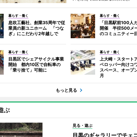
暮らす・働く
暮らす・働く
息吹工藝社、創業35周年で従
「目黒駅前100人
業員の新ユニホーム 「つな
開催 半径500メ
ぎ」にこだわり2年越しで
のコミュニティー
暮らす・働く
暮らす・働く
目黒区でシェアサイクル事業
上大崎・スタート
開始 都内10区で自転車の
ベロッパー向けコ
「乗り捨て」可能に
スペース、オープ
月
もっと見る
遊ぶ
見る・遊ぶ
目黒のギャラリーでチェ