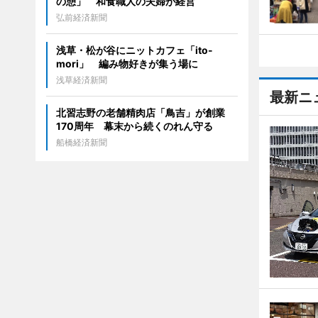
の憩」 和食職人の夫婦が経営
弘前経済新聞
浅草・松が谷にニットカフェ「ito-
mori」 編み物好きが集う場に
浅草経済新聞
最新ニ
北習志野の老舗精肉店「鳥吉」が創業
170周年 幕末から続くのれん守る
船橋経済新聞