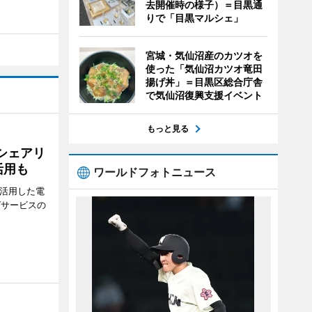
去開催時の様子）＝目黒通
りで「目黒マルシェ」
宮城・気仙沼産のカツオを
使った「気仙沼カツオ竜田
揚げ丼」＝目黒区総合庁舎
で気仙沼復興支援イベント
もっと見る
シェアリ
活用も
ワールドフォトニュース
を活用した電
グサービスの