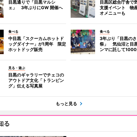
目黒通りで「目黒マルシ
目黒区総合庁舎で
ェ」 3年ぶりにGW 開催へ
支援イベント 物
オメニューも
食べる
食べる
中目黒「スクーカムホットド
3年ぶり「目黒の
ッグダイナー」が1周年 限定
祭」 気仙沼と目
ホットドッグ販売
ンマに託して100
見る・遊ぶ
目黒のギャラリーでチェコの
アウトドア文化「トランピン
グ」伝える写真展
もっと見る
知る