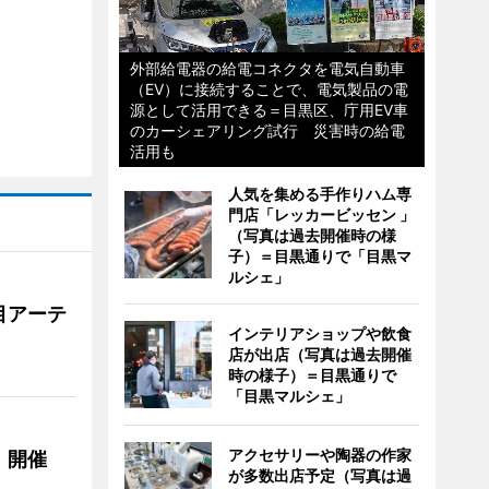
外部給電器の給電コネクタを電気自動車
（EV）に接続することで、電気製品の電
源として活用できる＝目黒区、庁用EV車
のカーシェアリング試行 災害時の給電
活用も
人気を集める手作りハム専
門店「レッカービッセン 」
（写真は過去開催時の様
子）＝目黒通りで「目黒マ
ルシェ」
目アーテ
インテリアショップや飲食
店が出店（写真は過去開催
時の様子）＝目黒通りで
「目黒マルシェ」
アクセサリーや陶器の作家
」開催
が多数出店予定（写真は過