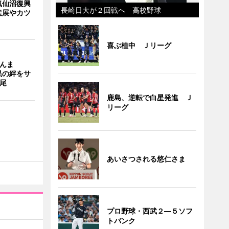
気仙沼復興
長崎日大が２回戦へ 高校野球
産展やカツ
喜ぶ植中 Ｊリーグ
さんま
黒の絆をサ
0尾
鹿島、逆転で白星発進 Ｊ
リーグ
あいさつされる悠仁さま
プロ野球・西武２―５ソフ
トバンク