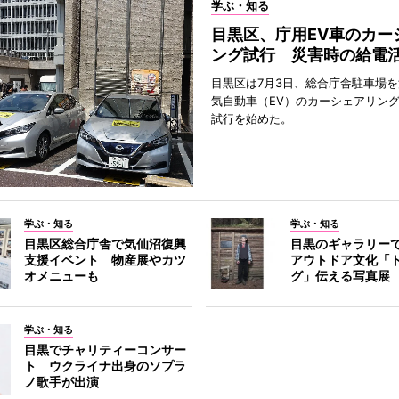
学ぶ・知る
目黒区、庁用EV車のカー
ング試行 災害時の給電
目黒区は7月3日、総合庁舎駐車場
気自動車（EV）のカーシェアリン
試行を始めた。
学ぶ・知る
学ぶ・知る
目黒区総合庁舎で気仙沼復興
目黒のギャラリー
支援イベント 物産展やカツ
アウトドア文化「
オメニューも
グ」伝える写真展
学ぶ・知る
目黒でチャリティーコンサー
ト ウクライナ出身のソプラ
ノ歌手が出演