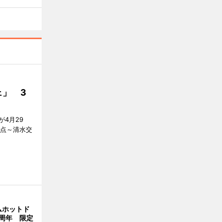
」 3
4月29
差点～清水交
ムホットド
周年 限定