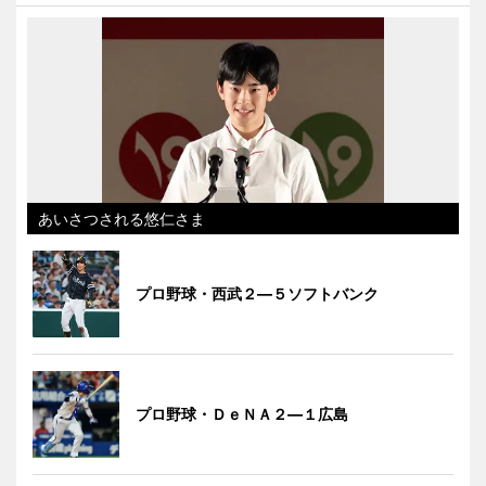
あいさつされる悠仁さま
プロ野球・西武２―５ソフトバンク
プロ野球・ＤｅＮＡ２―１広島