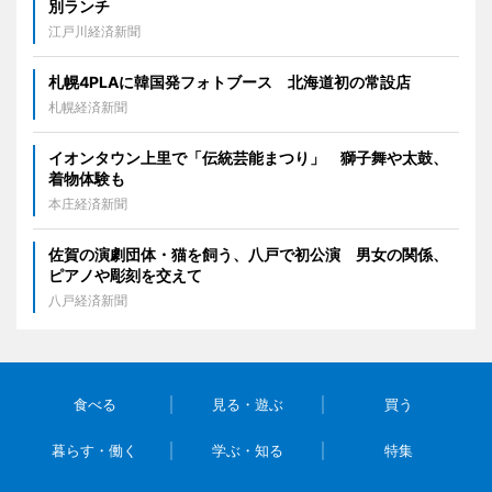
別ランチ
江戸川経済新聞
札幌4PLAに韓国発フォトブース 北海道初の常設店
札幌経済新聞
イオンタウン上里で「伝統芸能まつり」 獅子舞や太鼓、
着物体験も
本庄経済新聞
佐賀の演劇団体・猫を飼う、八戸で初公演 男女の関係、
ピアノや彫刻を交えて
八戸経済新聞
食べる
見る・遊ぶ
買う
暮らす・働く
学ぶ・知る
特集