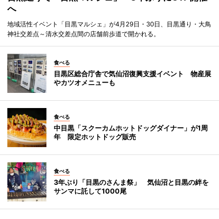
へ
地域活性イベント「目黒マルシェ」が4月29日・30日、目黒通り・大鳥
神社交差点～清水交差点間の店舗前歩道で開かれる。
食べる
目黒区総合庁舎で気仙沼復興支援イベント 物産展
やカツオメニューも
食べる
中目黒「スクーカムホットドッグダイナー」が1周
年 限定ホットドッグ販売
食べる
3年ぶり「目黒のさんま祭」 気仙沼と目黒の絆を
サンマに託して1000尾