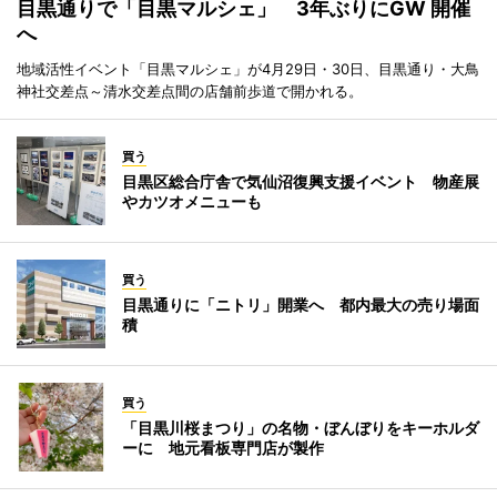
目黒通りで「目黒マルシェ」 3年ぶりにGW 開催
へ
地域活性イベント「目黒マルシェ」が4月29日・30日、目黒通り・大鳥
神社交差点～清水交差点間の店舗前歩道で開かれる。
買う
目黒区総合庁舎で気仙沼復興支援イベント 物産展
やカツオメニューも
買う
目黒通りに「ニトリ」開業へ 都内最大の売り場面
積
買う
「目黒川桜まつり」の名物・ぼんぼりをキーホルダ
ーに 地元看板専門店が製作