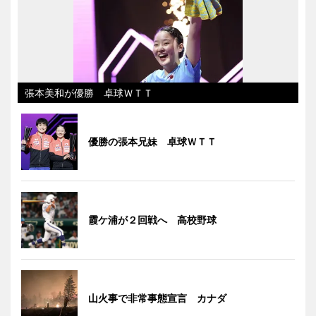
張本美和が優勝 卓球ＷＴＴ
優勝の張本兄妹 卓球ＷＴＴ
霞ケ浦が２回戦へ 高校野球
山火事で非常事態宣言 カナダ