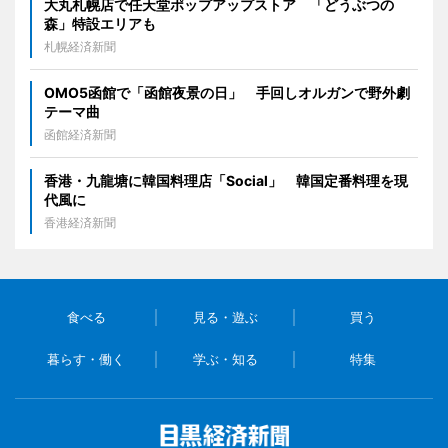
大丸札幌店で任天堂ポップアップストア 「どうぶつの
森」特設エリアも
札幌経済新聞
OMO5函館で「函館夜景の日」 手回しオルガンで野外劇
テーマ曲
函館経済新聞
香港・九龍塘に韓国料理店「Social」 韓国定番料理を現
代風に
香港経済新聞
食べる
見る・遊ぶ
買う
暮らす・働く
学ぶ・知る
特集