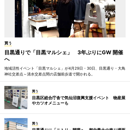
買う
目黒通りで「目黒マルシェ」 3年ぶりにGW 開催
へ
地域活性イベント「目黒マルシェ」が4月29日・30日、目黒通り・大鳥
神社交差点～清水交差点間の店舗前歩道で開かれる。
買う
目黒区総合庁舎で気仙沼復興支援イベント 物産展
やカツオメニューも
買う
目黒通りに「ニトリ」開業へ 都内最大の売り場面