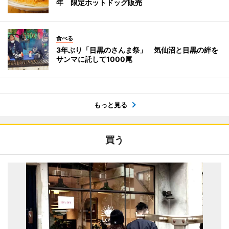
年 限定ホットドッグ販売
食べる
3年ぶり「目黒のさんま祭」 気仙沼と目黒の絆を
サンマに託して1000尾
もっと見る
買う