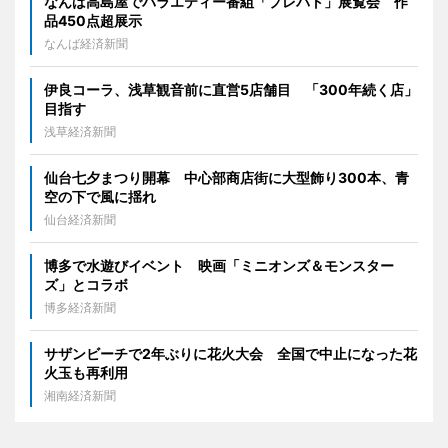
なんば高島屋でバラエティー番組「プレバト」展覧会 作
品450点超展示
なんば経済新聞
伊良コーラ、浅草観音前に直営5店舗目 「300年続く店」
目指す
浅草経済新聞
仙台七夕まつり開幕 中心部商店街に大型飾り300本、青
空の下で風に揺れ
仙台経済新聞
博多で水遊びイベント 映画「ミニオンズ＆モンスター
ズ」とコラボ
博多経済新聞
サザンビーチで2年ぶりに花火大会 全国で中止になった花
火玉も再利用
湘南経済新聞