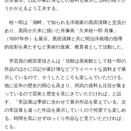
点を展示。日記や家計簿などの資料も展示し当時の様子が
うかがえるよう工夫する。
桂一郎は「湖畔」で知られる洋画家の黒田清輝と交流が
あり、黒田が久米に描いた肖像画「久米桂一郎 肖像」
（1897年作）も展示。黒田清輝と共に明治洋画壇の指導
的役割を果たすなど美術行政家、教育者として活動した。
学芸員の梶田里佳さんは「当館は美術館として桂一郎の
作品のほかに日記や家計簿などプライベートな資料まで展
示しているので、そうしたところも楽しんでいただける。
他に近年の歴史の関心も高まり、邦武の資料も注目が集ま
っているので芸術と歴史を見にきていただければ」と話
す。「常設展は季節に合わせて展示作品を変えている。次
の常設展も違った作品を展示していくので何度でも楽しめ
る。時間を気にせずゆっくり作品など見ていただければ」
とも。