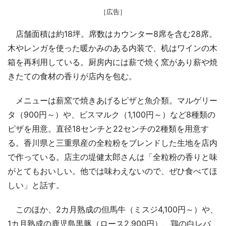
［広告］
店舗面積は約18坪。席数はカウンター8席を含む28席。
木やレンガを使った暖かみのある内装で、机はワインの木
箱を再利用している。厨房内には薪で焼く窯があり薪や焼
きたての食材の香りが店内を包む。
メニューは薪窯で焼きあげるピザと魚介類。マルゲリー
タ（900円～）や、ビスマルク（1,100円～）など8種類の
ピザを用意。直径18センチと22センチの2種類を用意す
る。香川県と三重県産の全粒粉をブレンドした生地を店内
で作っている。店主の堤健太郎さんは「全粒粉の香りと味
がとてもおいしい。他では味わえないので、ぜひ食べてほ
しい」と話す。
このほか、2カ月熟成の但馬牛（ミスジ4,100円～）や、
1カ月熟成の鹿児島黒豚（ロース2,900円）、鶏の白レバ