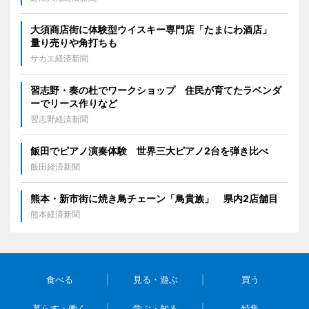
大須商店街に体験型ウイスキー専門店「たまにわ酒店」
量り売りや角打ちも
サカエ経済新聞
習志野・奏の杜でワークショップ 住民が育てたラベンダ
ーでリース作りなど
習志野経済新聞
飯田でピアノ演奏体験 世界三大ピアノ2台を弾き比べ
飯田経済新聞
熊本・新市街に焼き鳥チェーン「鳥貴族」 県内2店舗目
熊本経済新聞
食べる
見る・遊ぶ
買う
暮らす・働く
学ぶ・知る
特集